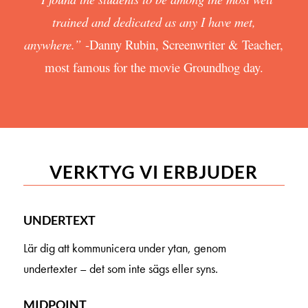
trained and dedicated as any I have met,
anywhere.”
-Danny Rubin, Screenwriter & Teacher,
most famous for the movie Groundhog day.
VERKTYG VI ERBJUDER
UNDERTEXT
Lär dig att kommunicera under ytan, genom
undertexter – det som inte sägs eller syns.
MIDPOINT