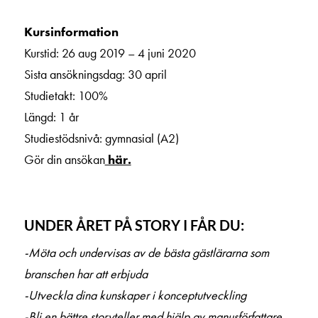
Kursinformation
Kurstid: 26 aug 2019 – 4 juni 2020
Sista ansökningsdag: 30 april
Studietakt: 100%
Längd: 1 år
Studiestödsnivå: gymnasial (A2)
Gör din ansökan
här.
UNDER ÅRET PÅ STORY I FÅR DU:
-Möta och undervisas av de bästa gästlärarna som
branschen har att erbjuda
-Utveckla dina kunskaper i konceptutveckling
-Bli en bättre storyteller med hjälp av manusförfattare