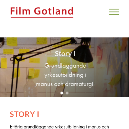
Story I
Grundläggande
yrkesutbildning i
manus och dramaturgi.
STORY I
Ettårig grundläggande yrkesutbildning i manus och