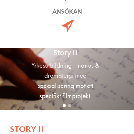
ANSÖKAN
Story II
Yrkesutbildning i manus &
dramaturgi med
specialisering mot ett
specifikt filmprojekt.
STORY II