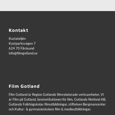
Kontakt
Kustateljén
Kustparksvägen 7
624 70 Fårösund
info@filmgotland.se
Film Gotland
Film Gotland är Region Gotlands filmrelaterade verksamheter. Vi
är Film på Gotland, länsinstitutionen för film, Gotlands filmfond AB,
Gotlands Folkhögskolas filmutbildningar, stiftelsen Bergmancenter
och Kultur- & gymnasieskolans film & medieutbildningar.