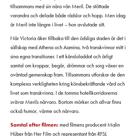
tillsammans med sin nära vän Meril. De stöttade
varandra och delade både rädslor och hopp. Men idag
är Meril inte längre i livet – hon avslutade sitt.
När Victoria åker tillbaka till den ödsliga staden är det i
sällskap med Athena och Aamina, två transkvinnor mitt i
sina egna transitioner. I ett känsloladdat och ärligt
samtal om kroppar, begär, drömmar och sorg växer en
oväntad gemenskap fram. Tillsammans utforskar de den
komplexa verkligheten kring könsbekräftande vård och
livet som transkvinna. I de tomma hotellkorridorerna
svävar Merils närvaro. Bortom mörker och allvar finns
också humor, värme och närvaro.
Samtal efter filmen:
med filmens producent Malin
Hüber från Her Film och representant från RFSL