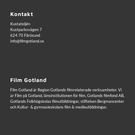
Kontakt
Kustateljén
Kustparksvägen 7
624 70 Fårösund
info@filmgotland.se
Film Gotland
Film Gotland är Region Gotlands filmrelaterade verksamheter. Vi
är Film på Gotland, länsinstitutionen för film, Gotlands filmfond AB,
Gotlands Folkhögskolas filmutbildningar, stiftelsen Bergmancenter
och Kultur- & gymnasieskolans film & medieutbildningar.